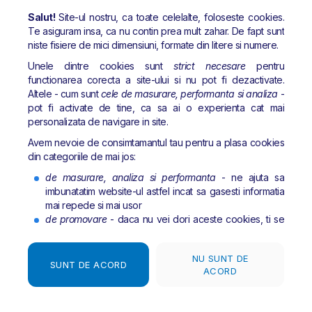
Banca Transilvania | © Copyright 2026 Toate drepturile rezervate
Salut!
Site-ul nostru, ca toate celelalte, foloseste cookies.
Te asiguram insa, ca nu contin prea mult zahar. De fapt sunt
niste fisiere de mici dimensiuni, formate din litere si numere.
Unele dintre cookies sunt
strict necesare
pentru
functionarea corecta a site-ului si nu pot fi dezactivate.
Altele - cum sunt
cele de masurare, performanta si analiza
-
pot fi activate de tine, ca sa ai o experienta cat mai
personalizata de navigare in site.
Avem nevoie de consimtamantul tau pentru a plasa cookies
din categoriile de mai jos:
de masurare, analiza si performanta
- ne ajuta sa
imbunatatim website-ul astfel incat sa gasesti informatia
mai repede si mai usor
de promovare
- daca nu vei dori aceste cookies, ti se
va afisa in continuare publicitate pe internet, doar ca s-
ar putea sa nu fie relevanta pentru tine. Google poate
NU SUNT DE
afisa utilizatorilor care au activat
Personalizarea
SUNT DE ACORD
ACORD
anunturilor
reclame in functie de comportamentul de
navigare al utilizatorului prin serviciul Google Signals
(semnale).